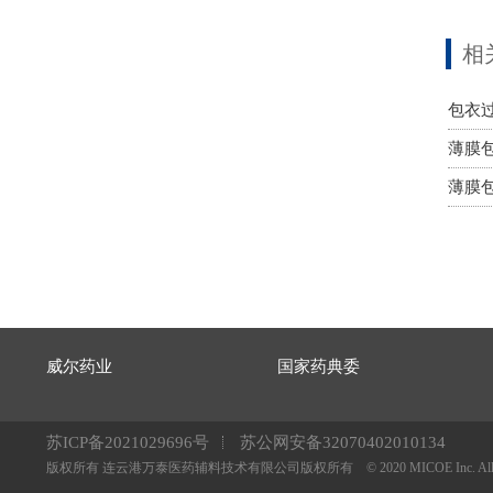
相
包衣
薄膜
薄膜
威尔药业
国家药典委
苏ICP备2021029696号
苏公网安备32070402010134
版权所有 连云港万泰医药辅料技术有限公司版权所有 © 2020 MICOE Inc. All right