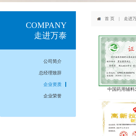
首 页
| 走进万
COMPANY
走进万泰
公司简介
总经理致辞
企业资质
中国药用辅料发
企业荣誉